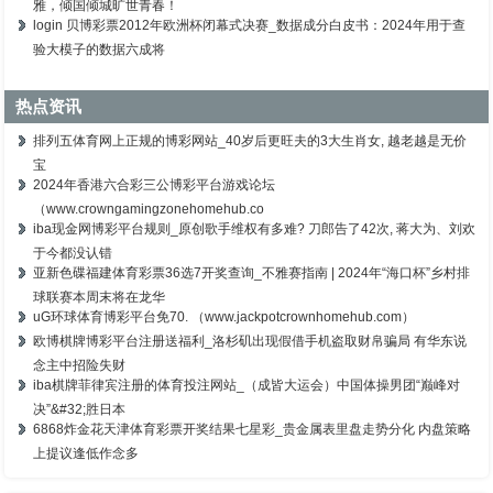
雅，倾国倾城旷世青春！
login 贝博彩票2012年欧洲杯闭幕式决赛_数据成分白皮书：2024年用于查
验大模子的数据六成将
热点资讯
排列五体育网上正规的博彩网站_40岁后更旺夫的3大生肖女, 越老越是无价
宝
2024年香港六合彩三公博彩平台游戏论坛
（www.crowngamingzonehomehub.co
iba现金网博彩平台规则_原创歌手维权有多难? 刀郎告了42次, 蒋大为、刘欢
于今都没认错
亚新色碟福建体育彩票36选7开奖查询_不雅赛指南 | 2024年“海口杯”乡村排
球联赛本周末将在龙华
uG环球体育博彩平台免70. （www.jackpotcrownhomehub.com）
欧博棋牌博彩平台注册送福利_洛杉矶出现假借手机盗取财帛骗局 有华东说
念主中招险失财
iba棋牌菲律宾注册的体育投注网站_（成皆大运会）中国体操男团“巅峰对
决”&#32;胜日本
6868炸金花天津体育彩票开奖结果七星彩_贵金属表里盘走势分化 内盘策略
上提议逢低作念多