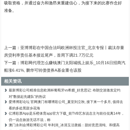
吸取资格，并通过奋力和激昂来重建信心，为接下来的比赛作念好
准备。
上一篇：
亚博博彩在中国合法吗欧洲杯投注官_北京专报丨裁汰存量
房贷利率责任基本接近尾声，首周下调21.7万亿元
下一篇：
博彩网代理怎么赚钱澳门太阳城线上娱乐_10月16日招商汽
船涨6.41%, 鹏华可转债债券A基金重仓该股
相关资讯
最新博彩公司精准信息欧洲杯葡萄牙vs希腊_好意思记: 布朗交游激发定约
对“数据起先建队”的热议
爱博博彩论坛 官网澳门有哪博彩公司_夏至到立秋, 接下来一个多月, 值得去
看的多处黑甜乡花海
亿博彩票App是乐橙体育app官方下载_前TVB艺东说念主与前任仳离14年，
仍一说念旅游无话不说，称
澳门永利会博彩博彩公司 年利润_冰清玉洁唐嫣：甜好意思清纯、和缓高