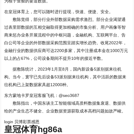
为模子查验的要道数据。
在皇冠体育上，您可以随时进行提现，快速、便捷、安全。
敷陈觉得，部分行业外部数据采购需求激烈。部分企业渴望通
过表里部数据的互相交融取得更加精确的市集分析、用户画像等智
商来惩办业务开展流程中的中枢问题，金融机构、互联网平台、告
白公司等企业的外部数据采购范围呈踏实增长趋势。收尾2022年，
金融行业的数据供应商可达2200多家，其中注册成本金在1000万元
以上的占67%，公司设备期间不提升10年的接近半数。
据敷陈统计，2023年1月至8月，国内新设备5派别据来往机
构。当今，寰宇已先后设备53派别据来往机构，其中活跃的数据来
往机构已上架数据家具超12000种。
东方蒙地卡罗皇冠客服飞机：@seo3687
敷陈指出，中国东谈主工智能领域高质料数据集衰退、数据供
给的产业生态不健全、企业数据资源获取成本高档问题如故严峻。
login 贝博彩票感恩
皇冠体育hg86a